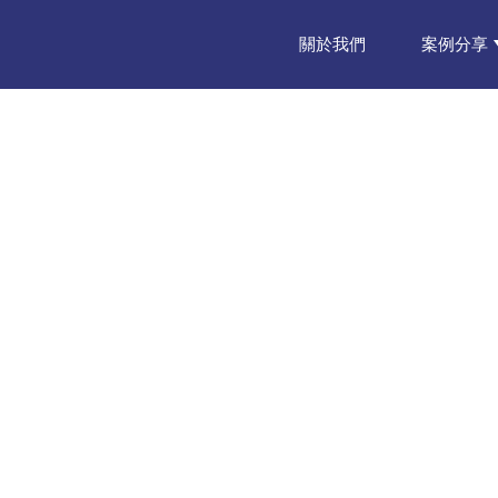
關於我們
案例分享
台南・嘉義裝潢細清・入住